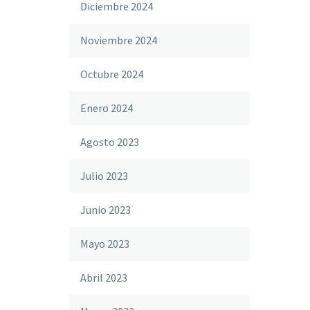
Diciembre 2024
Noviembre 2024
Octubre 2024
Enero 2024
Agosto 2023
Julio 2023
Junio 2023
Mayo 2023
Abril 2023