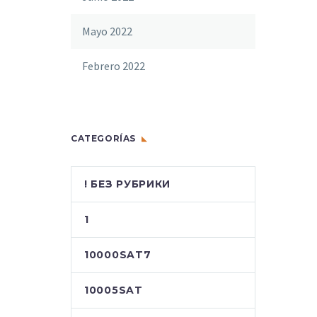
Mayo 2022
Febrero 2022
CATEGORÍAS
! БЕЗ РУБРИКИ
1
10000SAT7
10005SAT