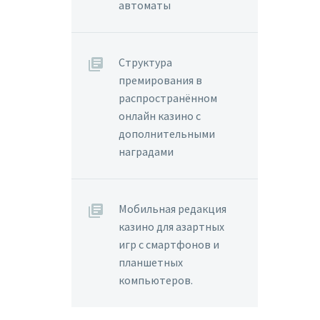
автоматы
Структура
премирования в
распространённом
онлайн казино с
дополнительными
наградами
Мобильная редакция
казино для азартных
игр с смартфонов и
планшетных
компьютеров.