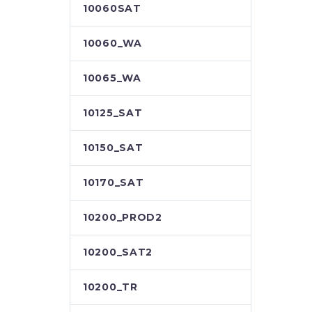
10060SAT
10060_WA
10065_WA
10125_SAT
10150_SAT
10170_SAT
10200_PROD2
10200_SAT2
10200_TR