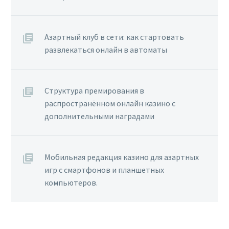
Азартный клуб в сети: как стартовать
развлекаться онлайн в автоматы
Структура премирования в
распространённом онлайн казино с
дополнительными наградами
Мобильная редакция казино для азартных
игр с смартфонов и планшетных
компьютеров.