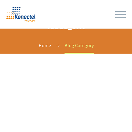
10985_WA
Home
Blog Category