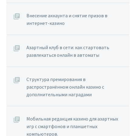
Внесение аккаунта и снятие призов в
интернет-казино
Азартный клуб в сети: как стартовать
развлекаться онлайн в автоматы
Структура премирования в
распространённом онлайн казино с
дополнительными наградами
Мобильная редакция казино для азартных
игр с смартфонов и планшетных
компьютеров.