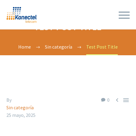
TEST POST TITLE
Home
Sin categoría
Test Post Title


By
0
Sin categoría
25 mayo, 2025