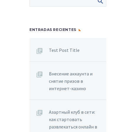
ENTRADAS RECIENTES
Test Post Title
Внесение аккаунта и
снятие призов в
интернет-казино
Азартный клуб в сети:
как стартовать
развлекаться онлайн в