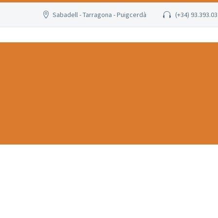
Sabadell - Tarragona - Puigcerdà
(+34) 93.393.03