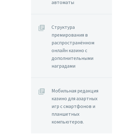
автоматы
Структура
премирования в
распространённом
онлайн казино с
дополнительными
наградами
Мобильная редакция
казино для азартных
игр с смартфонов и
планшетных
компьютеров.