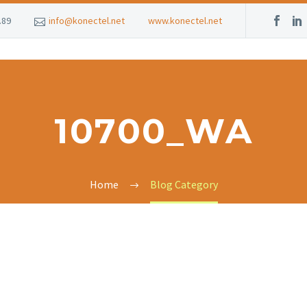
.89
info@konectel.net
www.konectel.net
10700_WA
Home
Blog Category