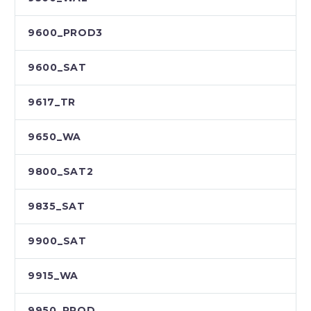
9600_PROD3
9600_SAT
9617_TR
9650_WA
9800_SAT2
9835_SAT
9900_SAT
9915_WA
9950_PROD