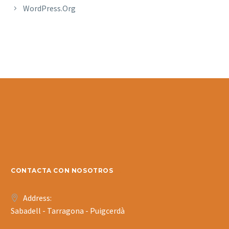
WordPress.org
CONTACTA CON NOSOTROS
Address:
Sabadell - Tarragona - Puigcerdà