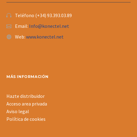
Teléfono (+34) 93.393.03.89
Email:
Info@konectel.net
Web:
www.konectel.net
MÁS INFORMACIÓN
Hazte distribuidor
Acceso area privada
Aviso legal
Política de cookies