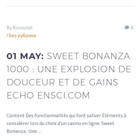
By Konectel
0
! Без рубрики
01 MAY:
SWEET BONANZA
1000 : UNE EXPLOSION DE
DOUCEUR ET DE GAINS
ECHO ENSCI.COM
Content Des fonctionnalités qui font saliver Éléments à
considérer lors du choix d’un casino en ligne: Sweet
Bonanza : Une…