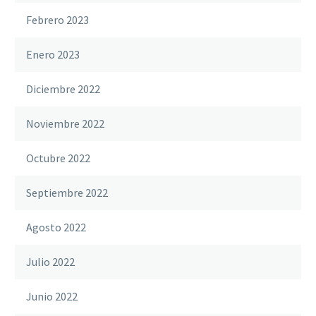
Febrero 2023
Enero 2023
Diciembre 2022
Noviembre 2022
Octubre 2022
Septiembre 2022
Agosto 2022
Julio 2022
Junio 2022