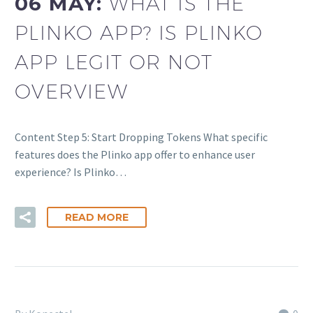
06 MAY:
WHAT IS THE
PLINKO APP? IS PLINKO
APP LEGIT OR NOT
OVERVIEW
Content Step 5: Start Dropping Tokens What specific
features does the Plinko app offer to enhance user
experience? Is Plinko…
READ MORE