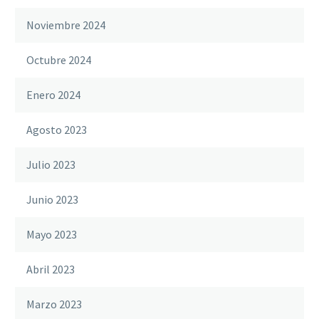
Noviembre 2024
Octubre 2024
Enero 2024
Agosto 2023
Julio 2023
Junio 2023
Mayo 2023
Abril 2023
Marzo 2023