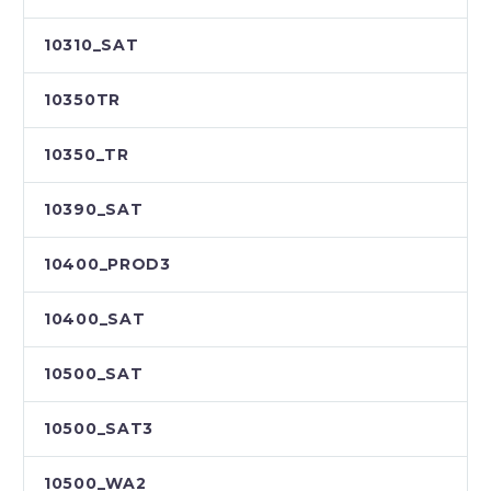
10310_SAT
10350TR
10350_TR
10390_SAT
10400_PROD3
10400_SAT
10500_SAT
10500_SAT3
10500_WA2