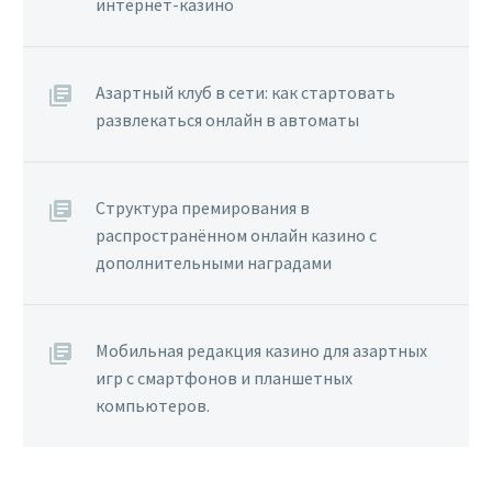
интернет-казино
Азартный клуб в сети: как стартовать
развлекаться онлайн в автоматы
Структура премирования в
распространённом онлайн казино с
дополнительными наградами
Мобильная редакция казино для азартных
игр с смартфонов и планшетных
компьютеров.