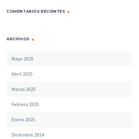
COMENTARIOS RECIENTES
ARCHIVOS
Mayo 2025
Abril 2025
Marzo 2025
Febrero 2025
Enero 2025
Diciembre 2024