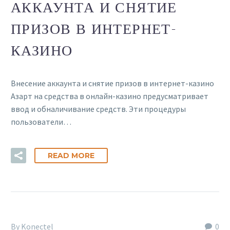
АККАУНТА И СНЯТИЕ
ПРИЗОВ В ИНТЕРНЕТ-
КАЗИНО
Внесение аккаунта и снятие призов в интернет-казино
Азарт на средства в онлайн-казино предусматривает
ввод и обналичивание средств. Эти процедуры
пользователи…
READ MORE
By Konectel
0