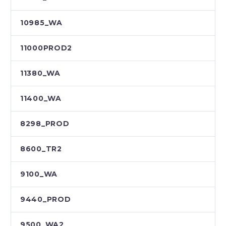
10985_WA
11000PROD2
11380_WA
11400_WA
8298_PROD
8600_TR2
9100_WA
9440_PROD
9500_WA2