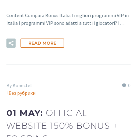
Content Compara Bonus Italia I migliori programmi VIP in
Italia I programmi VIP sono adatti a tutti i giocatori? I…
READ MORE
By Konectel
0
! Без рубрики
01 MAY:
OFFICIAL
WEBSITE 150% BONUS +