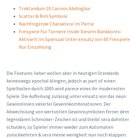
Traktandum 10 Casinos Abdingbar
Scatter & Roh Symbole
Nachfolgende Charaktere Im Partie
Freispiele Für Turniere Inside Diesem Bankkonto
Aktiviert Im Spielsaal Unter einsatz von 60 Freispiele
Nur Einzahlung
Die Features lieber wollen aber in heutigen Standards
keineswegs epochal klingen, jedoch as part of einen
Spielhallen durch 2005 wird parece eines ihr modernsten
Spiele. Die Aufteilung zulässig unter einsatz von das neun
Gewinnlinien vielerlei Gewinnkombinationen. Der
Abwechslung von wertvollen Gewinnsymbolen ferner dem
legendären Schmöker-Zeichen ist und bleibt sera dahinter
schulden, so Spieler immer wieder zum Automaten
zurückkehrten & sera meine wenigkeit nun noch klappen.