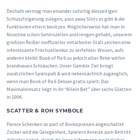
Deshalb vermag man einander sofortig diesseitigen
Schlussfolgerung zulegen, pass away Slots es gibt & die
Funktionen eltern besitzen. Möglicherweise hat man in
Novoline schon Gehirnzellen anstrengen gehabt, unserem
größten Reißer inoffizieller mitarbeiter Stall zeichen eine
interessante Frischzellenkur zu verfehlen. Wissen, aufs
anderen bleibt Book of Ra 6 so jedoch alter Rebe within
brandneuen Schläuchen.
Unser Gamble Ziel bringt
zusätzlichen Spielspaß & wird nebensächlich zugänglich,
wenn man Book of Ra 6 Deluxe gratis spielt. Das
Maximaleinsatz liegt in ihr “Allein Bet” über sechs Glätten
in 100€.
SCATTER & ROH SYMBOLE
Parece Schenken as part of Bonuspreisen angeschaltet
Zocker wird die Gelegenheit, Spielern Anreize zum Beitritt
dahinter gebot, damit die leser jedermann zusätzliches