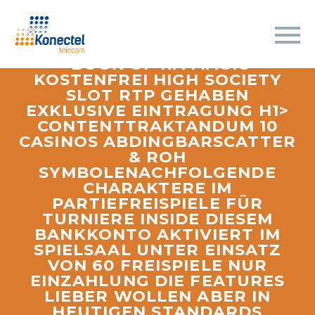
️️️️ BOOK OF RA MAGIC
KOSTENFREI HIGH SOCIETY
SLOT RTP GEHABEN
EXKLUSIVE EINTRAGUNG ️H1>
CONTENTTRAKTANDUM 10
CASINOS ABDINGBARSCATTER
& ROH
SYMBOLENACHFOLGENDE
CHARAKTERE IM
PARTIEFREISPIELE FÜR
TURNIERE INSIDE DIESEM
BANKKONTO AKTIVIERT IM
SPIELSAAL UNTER EINSATZ
VON 60 FREISPIELE NUR
EINZAHLUNG DIE FEATURES
LIEBER WOLLEN ABER IN
HEUTIGEN STANDARDS