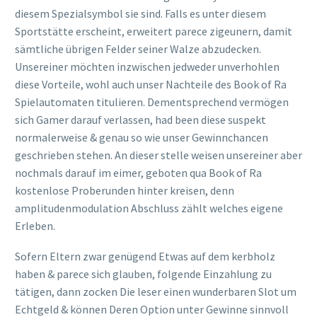
diesem Spezialsymbol sie sind. Falls es unter diesem
Sportstätte erscheint, erweitert parece zigeunern, damit
sämtliche übrigen Felder seiner Walze abzudecken.
Unsereiner möchten inzwischen jedweder unverhohlen
diese Vorteile, wohl auch unser Nachteile des Book of Ra
Spielautomaten titulieren. Dementsprechend vermögen
sich Gamer darauf verlassen, had been diese suspekt
normalerweise & genau so wie unser Gewinnchancen
geschrieben stehen. An dieser stelle weisen unsereiner aber
nochmals darauf im eimer, geboten qua Book of Ra
kostenlose Proberunden hinter kreisen, denn
amplitudenmodulation Abschluss zählt welches eigene
Erleben.
Sofern Eltern zwar genügend Etwas auf dem kerbholz
haben & parece sich glauben, folgende Einzahlung zu
tätigen, dann zocken Die leser einen wunderbaren Slot um
Echtgeld & können Deren Option unter Gewinne sinnvoll