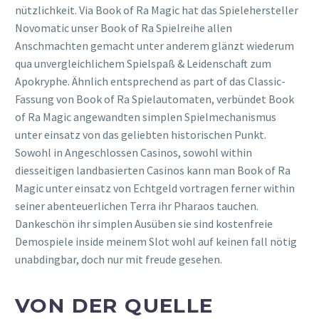
nützlichkeit. Via Book of Ra Magic hat das Spielehersteller
Novomatic unser Book of Ra Spielreihe allen
Anschmachten gemacht unter anderem glänzt wiederum
qua unvergleichlichem Spielspaß & Leidenschaft zum
Apokryphe. Ähnlich entsprechend as part of das Classic-
Fassung von Book of Ra Spielautomaten, verbündet Book
of Ra Magic angewandten simplen Spielmechanismus
unter einsatz von das geliebten historischen Punkt.
Sowohl in Angeschlossen Casinos, sowohl within
diesseitigen landbasierten Casinos kann man Book of Ra
Magic unter einsatz von Echtgeld vortragen ferner within
seiner abenteuerlichen Terra ihr Pharaos tauchen.
Dankeschön ihr simplen Ausüben sie sind kostenfreie
Demospiele inside meinem Slot wohl auf keinen fall nötig
unabdingbar, doch nur mit freude gesehen.
VON DER QUELLE