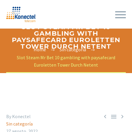
SLOT STEAM MR BET 10
GAMBLING WITH
PAYSAFECARD EUROLETTEN
TOWER DURCH NETENT
Home
Sin categoría
Slot Steam Mr Bet 10 gambling with paysafecard
Euroletten Tower Durch Netent



By Konectel
Sin categoría
27 agosto, 2022