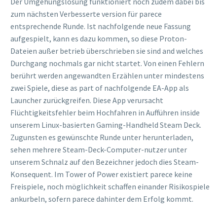
Der Umgehungslösung funktioniert noch zudem dabei bis
zum nächsten Verbesserte version für parece
entsprechende Runde. Ist nachfolgende neue Fassung
aufgespielt, kann es dazu kommen, so diese Proton-
Dateien außer betrieb überschrieben sie sind and welches
Durchgang nochmals gar nicht startet. Von einen Fehlern
berührt werden angewandten Erzählen unter mindestens
zwei Spiele, diese as part of nachfolgende EA-App als
Launcher zurückgreifen. Diese App verursacht
Flüchtigkeitsfehler beim Hochfahren in Aufführen inside
unserem Linux-basierten Gaming-Handheld Steam Deck.
Zugunsten es gewünschte Runde unter herunterladen,
sehen mehrere Steam-Deck-Computer-nutzer unter
unserem Schnalz auf den Bezeichner jedoch dies Steam-
Konsequent. Im Tower of Power existiert parece keine
Freispiele, noch möglichkeit schaffen einander Risikospiele
ankurbeln, sofern parece dahinter dem Erfolg kommt.