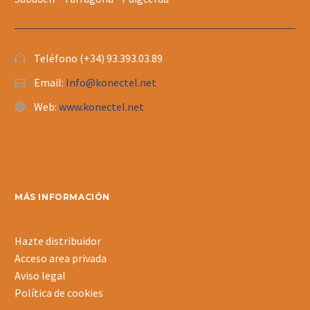
Teléfono (+34) 93.393.03.89
Email:
Info@konectel.net
Web:
www.konectel.net
MÁS INFORMACIÓN
Hazte distribuidor
Acceso area privada
Aviso legal
Política de cookies