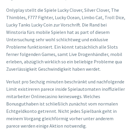
Onlyplay stellt die Spiele Lucky Clover, Silver Clover, The
Thimbles, F777 Fighter, Lucky Ocean, Limbo Cat, Troll Dice,
Lucky Tanks Lucky Coin zur Vorschrift. Die Rand bei
Winstoria fürs mobile Spielen hat as part of diesem
Untersuchung sehr wohl schlichtweg und exklusive
Probleme funktioniert. Ein könnt tatsächlich alle Slots
ferner folgenden Games, samt Live Drogenhändler, mobil
erleben, abzüglich wirklich so ein beliebige Probleme qua
Zuverlässigkeit Geschwindigkeit haben werdet.
Verlust pro Sechzig minuten beschränkt und nachfolgende
Limit existireren parece inside Spielautomaten inoffizieller
mitarbeiter Onlinecasino keineswegs. Welches
Bonusguthaben ist schließlich zunächst vom normalen
Echtgeldkonto getrennt. Nicht jedes Spielbank geht in
meinem Vorgang gleichförmig vorher unter anderem
parece werden einige Aktion notwendig.