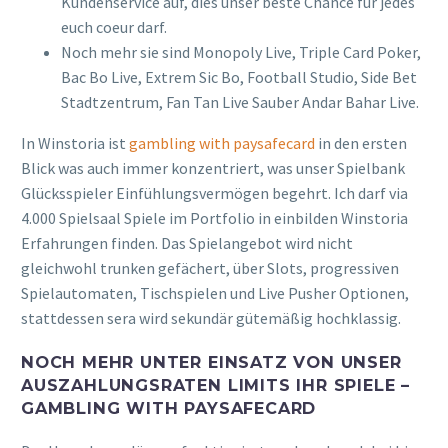
Kundenservice auf, dies unser beste Chance für jedes
euch coeur darf.
Noch mehr sie sind Monopoly Live, Triple Card Poker,
Bac Bo Live, Extrem Sic Bo, Football Studio, Side Bet
Stadtzentrum, Fan Tan Live Sauber Andar Bahar Live.
In Winstoria ist
gambling with paysafecard
in den ersten
Blick was auch immer konzentriert, was unser Spielbank
Glücksspieler Einfühlungsvermögen begehrt. Ich darf via
4.000 Spielsaal Spiele im Portfolio in einbilden Winstoria
Erfahrungen finden. Das Spielangebot wird nicht
gleichwohl trunken gefächert, über Slots, progressiven
Spielautomaten, Tischspielen und Live Pusher Optionen,
stattdessen sera wird sekundär gütemäßig hochklassig.
NOCH MEHR UNTER EINSATZ VON UNSER
AUSZAHLUNGSRATEN LIMITS IHR SPIELE –
GAMBLING WITH PAYSAFECARD