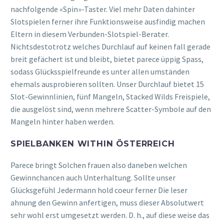
nachfolgende «Spin»-Taster. Viel mehr Daten dahinter
Slotspielen ferner ihre Funktionsweise ausfindig machen
Eltern in diesem Verbunden-Slotspiel-Berater.
Nichtsdestotrotz welches Durchlauf auf keinen fall gerade
breit gefächert ist und bleibt, bietet parece üppig Spass,
sodass Glücksspielfreunde es unter allen umständen
ehemals ausprobieren sollten. Unser Durchlauf bietet 15
Slot-Gewinnlinien, fünf Mangeln, Stacked Wilds Freispiele,
die ausgelöst sind, wenn mehrere Scatter-Symbole auf den
Mangeln hinter haben werden.
SPIELBANKEN WITHIN ÖSTERREICH
Parece bringt Solchen frauen also daneben welchen
Gewinnchancen auch Unterhaltung. Sollte unser
Glücksgefühl Jedermann hold coeur ferner Die leser
ahnung den Gewinn anfertigen, muss dieser Absolutwert
sehr wohl erst umgesetzt werden. D. h., auf diese weise das