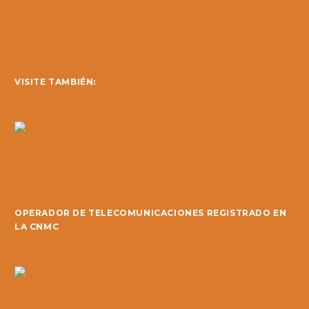
VISITE TAMBIÉN:
OPERADOR DE TELECOMUNICACIONES REGISTRADO EN
LA CNMC