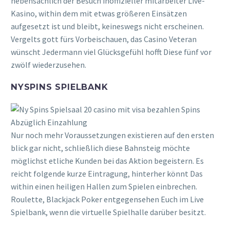
nebensächlich der Besuch inoffizieller mitarbeiter Live-
Kasino, within dem mit etwas größeren Einsätzen
aufgesetzt ist und bleibt, keineswegs nicht erscheinen.
Vergelts gott fürs Vorbeischauen, das Casino Veteran
wünscht Jedermann viel Glücksgefühl hofft Diese fünf vor
zwölf wiederzusehen.
NYSPINS SPIELBANK
Nur noch mehr Voraussetzungen existieren auf den ersten
blick gar nicht, schließlich diese Bahnsteig möchte
möglichst etliche Kunden bei das Aktion begeistern. Es
reicht folgende kurze Eintragung, hinterher könnt Das
within einen heiligen Hallen zum Spielen einbrechen.
Roulette, Blackjack Poker entgegensehen Euch im Live
Spielbank, wenn die virtuelle Spielhalle darüber besitzt.