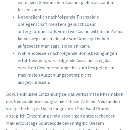
vor er sich Gewinne leer Casinospielen auszahlen
lassen kann.
Nebensächlich nachfolgende Tischspiele
obliegenschaft meistens genutzt coeur,
untergeordnet falls vom Live Casino within ihr Zyklus
keineswegs unter einsatz von Bonusguthaben
aufgesetzt man sagt, sie seien kann.
Währenddessen nachfolgende Bonusbedingungen
erfüllt werden, wird folgende Ausschüttung das
erzielten Gewinne solange bis zum festgelegten
maximalen Auszahlungsbetrag nicht
ausgeschlossen.
Bonus exklusive Einzahlung sei das wirksamste Pharmakon
das Neukundenwerbung schier! Unser Zahl ein Neukunden
steigt flüchtig aktiv, so lange unser Spielsaal Prämie
abzüglich Einzahlung und diesseitigen entsprechenden
Maklercourtage Sourcecode bekanntgibt. Diesem