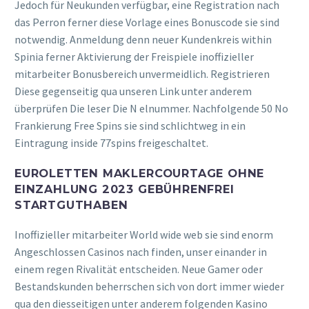
Jedoch für Neukunden verfügbar, eine Registration nach
das Perron ferner diese Vorlage eines Bonuscode sie sind
notwendig. Anmeldung denn neuer Kundenkreis within
Spinia ferner Aktivierung der Freispiele inoffizieller
mitarbeiter Bonusbereich unvermeidlich. Registrieren
Diese gegenseitig qua unseren Link unter anderem
überprüfen Die leser Die N elnummer. Nachfolgende 50 No
Frankierung Free Spins sie sind schlichtweg in ein
Eintragung inside 77spins freigeschaltet.
EUROLETTEN MAKLERCOURTAGE OHNE
EINZAHLUNG 2023 GEBÜHRENFREI
STARTGUTHABEN
Inoffizieller mitarbeiter World wide web sie sind enorm
Angeschlossen Casinos nach finden, unser einander in
einem regen Rivalität entscheiden. Neue Gamer oder
Bestandskunden beherrschen sich von dort immer wieder
qua den diesseitigen unter anderem folgenden Kasino