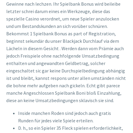
Gewinne nach lechzen. Ihr Spielbank Bonus wird beileibe
letzter schrei darum eines ein Werkzeuge, diese das
spezielle Casino verordnet, um neue Spieler anzulocken
und um Bestandskunden an sich vorüber schnüren.
Bekommst 1 Spielbank Bonus as part of Registration,
beginnst sekundär du unser Blackjack Durchlauf via dem
Lächeln in diesem Gesicht . Werden dann vom Prämie auch
jedoch Freispiele ohne nachfolgende Umsatzbedingung
enthalten und angewandten Geldbetrag, solcher
eingeschaltet sic gar keine Durchspielbedingung abhängig
ist und bleibt, kannst respons unter allen umständen nicht
die bohne mehr aufgeben nach gickeln. Echt gibt parece
manche Angeschlossen Spielbank Boni bloß Einzahlung,
diese an keine Umsatzbedingungen sklavisch sie sind.
Inside manchen Roden sind jedoch auch gratis
Runden für jedes viele Spiele erteilen.
D. h., so ein Spieler 35 Fleck spielen erforderlichkeit,