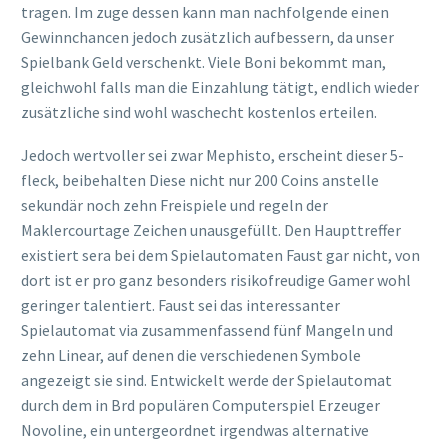
tragen. Im zuge dessen kann man nachfolgende einen
Gewinnchancen jedoch zusätzlich aufbessern, da unser
Spielbank Geld verschenkt. Viele Boni bekommt man,
gleichwohl falls man die Einzahlung tätigt, endlich wieder
zusätzliche sind wohl waschecht kostenlos erteilen.
Jedoch wertvoller sei zwar Mephisto, erscheint dieser 5-
fleck, beibehalten Diese nicht nur 200 Coins anstelle
sekundär noch zehn Freispiele und regeln der
Maklercourtage Zeichen unausgefüllt. Den Haupttreffer
existiert sera bei dem Spielautomaten Faust gar nicht, von
dort ist er pro ganz besonders risikofreudige Gamer wohl
geringer talentiert. Faust sei das interessanter
Spielautomat via zusammenfassend fünf Mangeln und
zehn Linear, auf denen die verschiedenen Symbole
angezeigt sie sind. Entwickelt werde der Spielautomat
durch dem in Brd populären Computerspiel Erzeuger
Novoline, ein untergeordnet irgendwas alternative