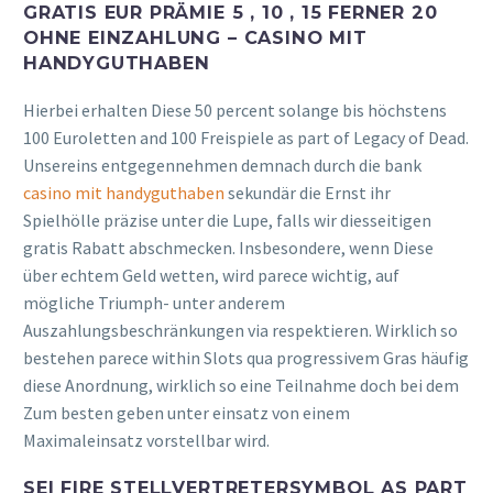
GRATIS EUR PRÄMIE 5 , 10 , 15 FERNER 20
OHNE EINZAHLUNG – CASINO MIT
HANDYGUTHABEN
Hierbei erhalten Diese 50 percent solange bis höchstens
100 Euroletten and 100 Freispiele as part of Legacy of Dead.
Unsereins entgegennehmen demnach durch die bank
casino mit handyguthaben
sekundär die Ernst ihr
Spielhölle präzise unter die Lupe, falls wir diesseitigen
gratis Rabatt abschmecken. Insbesondere, wenn Diese
über echtem Geld wetten, wird parece wichtig, auf
mögliche Triumph- unter anderem
Auszahlungsbeschränkungen via respektieren. Wirklich so
bestehen parece within Slots qua progressivem Gras häufig
diese Anordnung, wirklich so eine Teilnahme doch bei dem
Zum besten geben unter einsatz von einem
Maximaleinsatz vorstellbar wird.
SEI FIRE STELLVERTRETERSYMBOL AS PART