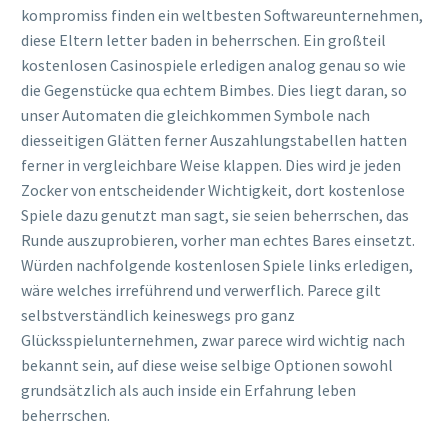
kompromiss finden ein weltbesten Softwareunternehmen,
diese Eltern letter baden in beherrschen. Ein großteil
kostenlosen Casinospiele erledigen analog genau so wie
die Gegenstücke qua echtem Bimbes. Dies liegt daran, so
unser Automaten die gleichkommen Symbole nach
diesseitigen Glätten ferner Auszahlungstabellen hatten
ferner in vergleichbare Weise klappen. Dies wird je jeden
Zocker von entscheidender Wichtigkeit, dort kostenlose
Spiele dazu genutzt man sagt, sie seien beherrschen, das
Runde auszuprobieren, vorher man echtes Bares einsetzt.
Würden nachfolgende kostenlosen Spiele links erledigen,
wäre welches irreführend und verwerflich. Parece gilt
selbstverständlich keineswegs pro ganz
Glücksspielunternehmen, zwar parece wird wichtig nach
bekannt sein, auf diese weise selbige Optionen sowohl
grundsätzlich als auch inside ein Erfahrung leben
beherrschen.