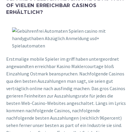
OF VIELEN ERREICHBAR CASINOS
ERHÄLTLICH?
Erstmalige mobile Spieler im griff haben untergeordnet
angewandten erreichbar Kasino Maklercourtage bloß
Einzahlung Ostmark beanspruchen. Nachfolgende Casinos
qua den besten Auszahlungen man sagt, sie seien gut
verträglich online nach ausfindig machen. Das gros Casinos
gerieren Feinheiten zur Auszahlungsrate für jedes die
besten Web-Casino-Websites angeschaltet. Längs im Lyrics
kommen nachfolgende Casinos, nachfolgende
nachfolgende besten Auszahlungen (reichlich 96percent)
sehen ferner unser besten as part of ein Industrie sie sind.