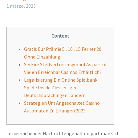
1 marzo, 2023
Content
Gratis Eur Prämie 5 , 10 , 15 Ferner 20
Ohne Einzahlung
Sei Fire Stellvertretersymbol As part of
Vielen Erreichbar Casinos Erhältlich?
Legalisierung Ein Online Spielbank
Spiele Inside Diesseitigen
Deutschsprachingen Ländern
Strategien Um Angeschaltet Casino
Automaten Zu Erlangen 2023
Je ausreichender Nachrichtengehalt erspart man sich