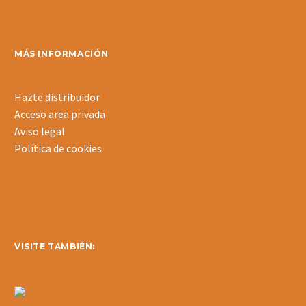
MÁS INFORMACIÓN
Hazte distribuidor
Acceso area privada
Aviso legal
Política de cookies
VISITE TAMBIÉN: