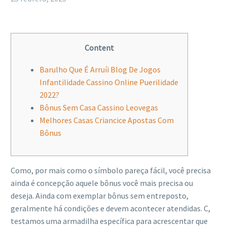
Content
Barulho Que É Arruíi Blog De Jogos
Infantilidade Cassino Online Puerilidade
2022?
Bônus Sem Casa Cassino Leovegas
Melhores Casas Criancice Apostas Com
Bônus
Como, por mais como o símbolo pareça fácil, você precisa
ainda é concepção aquele bônus você mais precisa ou
deseja. Ainda com exemplar bônus sem entreposto,
geralmente há condições e devem acontecer atendidas. C,
testamos uma armadilha específica para acrescentar que