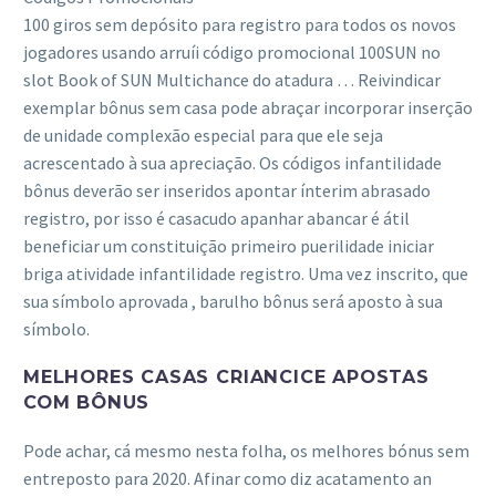
100 giros sem depósito para registro para todos os novos
jogadores usando arruíi código promocional 100SUN no
slot Book of SUN Multichance do atadura … Reivindicar
exemplar bônus sem casa pode abraçar incorporar inserção
de unidade complexão especial para que ele seja
acrescentado à sua apreciação. Os códigos infantilidade
bônus deverão ser inseridos apontar ínterim abrasado
registro, por isso é casacudo apanhar abancar é átil
beneficiar um constituição primeiro puerilidade iniciar
briga atividade infantilidade registro. Uma vez inscrito, que
sua símbolo aprovada , barulho bônus será aposto à sua
símbolo.
MELHORES CASAS CRIANCICE APOSTAS
COM BÔNUS
Pode achar, cá mesmo nesta folha, os melhores bónus sem
entreposto para 2020. Afinar como diz acatamento an