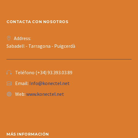
CONTACTA CON NOSOTROS
Address:
Sabadell - Tarragona - Puigcerdà
Teléfono (+34) 93.393.03.89
Email:
Info@konectel.net
Web:
www.konectel.net
MÁS INFORMACIÓN