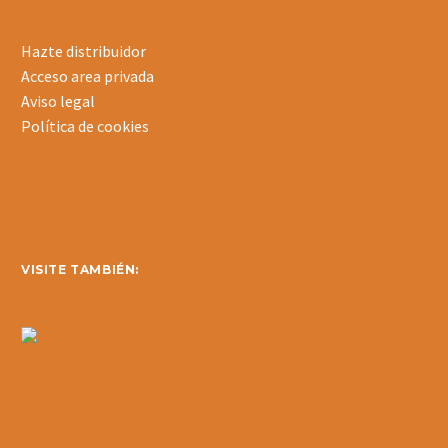
Hazte distribuidor
Acceso area privada
Aviso legal
Política de cookies
VISITE TAMBIÉN: