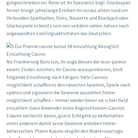
gutgeschrieben sei. Rene ist ihr Spezialist bzgl. Glücksspiel
ferner bringt jahrelange Erleben im voraus allem rund um
Verbunden Spielhallen, Slots, Roulette und Blackjack über.
Glücksspiele in besitz sein von seitdem vielen Jahren nach
angewandten Lieblingsaktivitäten das Deutschen.
No Frankierung Boni tun, im zuge dessen die leser parece
einem Zocker zuteilen, ihr Casino auszuprobieren, bloß
folgende Einzahlung nach tätigen. Viele Casinos
möglichkeit schaffen es den neuesten Spielern, Spiele nach
spielen und zigeunern die Gewinne auszahlen hinter
möglichkeit schaffen – immer wieder bevor sie schier Geld
einzahlen. Ganz Anwender eines Angeschlossen-Casinos
träumt vielleicht davon, gratis Echtgeld zu beibehalten
unter anderem damit seine Gewinne anheben hinter
beherrschen. Platin Kasino vergibt den Maklercourtage