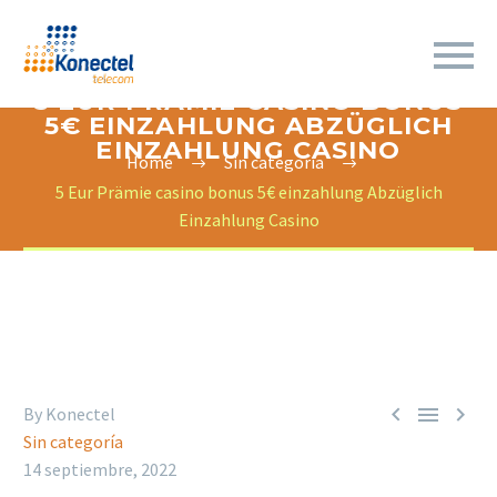
5 EUR PRÄMIE CASINO BONUS
5€ EINZAHLUNG ABZÜGLICH
EINZAHLUNG CASINO
Home
Sin categoría
5 Eur Prämie casino bonus 5€ einzahlung Abzüglich
Einzahlung Casino



By Konectel
Sin categoría
14 septiembre, 2022